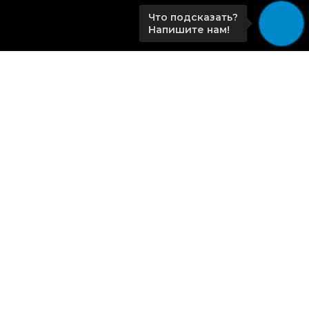
Что подсказать?
Напишите нам!
Главная
Учебные курсы и тарифы
Услуги
Новости
Контакты
© Все права защищены 2013 -
2026
, Art Events