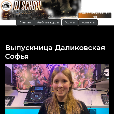
г. Краснодар
ул. Московская 122
тел: +7 (952) 851-81-
98
Главная
Учебные курсы
Услуги
Контакты
Выпускница Даликовская
Софья