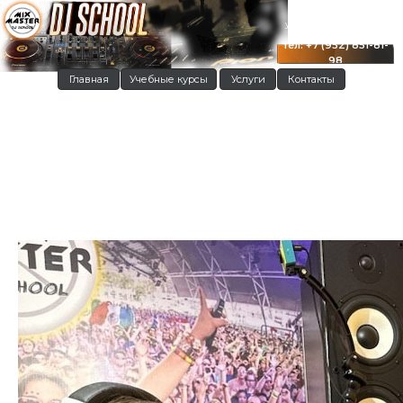
г. Краснодар
ул. Московская 122
тел: +7 (952) 851-81-
98
Главная
Учебные курсы
Услуги
Контакты
Виктория, новая ученица,
разовое занятие с
преподавателем