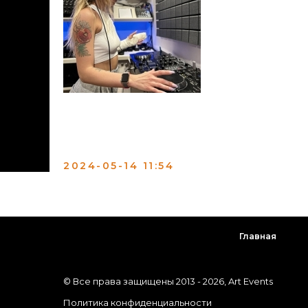
Татьяна пришла к нам на разовое заняти
обучение по диджеингу у себя в родном го
творчества. Мы будем рады видеть тебя н
2024-05-14 11:54
Главная
© Все права защищены 2013 -
2026
, Art Events
Политика конфиденциальности