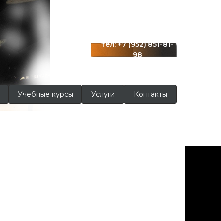
г. Краснодар
ул. Московская 122
тел: +7 (952) 851-81-
98
Учебные курсы
Услуги
Контакты