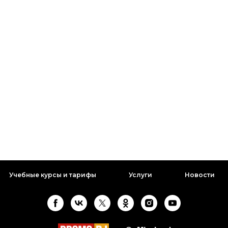
е с преподавателем. Ранее девушка проходила
роде, однако только сейчас появилось время для
а курсе "Стандарт" в нашей школе.
Учебные курсы и тарифы
Услуги
Новости