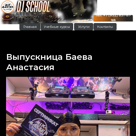
г. Краснодар
ул. Московская 122
тел: +7 (952) 851-81-
98
Главная
Учебные курсы
Услуги
Контакты
Выпускница Баева
Анастасия