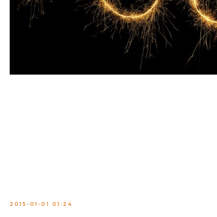
Коллектив школы диджеинга Mix Master поздравляет вас с
наступившим Новым годом! Желаем вам всего наилучшего, а
главное исполнения заветных желаний и ждем вас в нашей
школе для их реализации!
Помните лозунг нашей школы: "доступно каждому"! Главное
быть целеустремленным :)
Мы старательно создавали доступные условия
качественного обучения и бесконечно продолжаем
совершенствоваться! В грядущем году будут реализованы
намеченные улучшения, которые вы обязательно оцените!
С Новым Годом!!! 2015!!!
2015-01-01 01:24