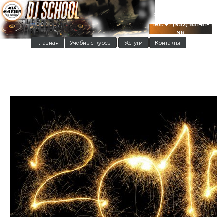
г. Краснодар
ул. Московская 122
тел: +7 (952) 851-81-
98
Главная
Учебные курсы
Услуги
Контакты
С Новым годом 2015!